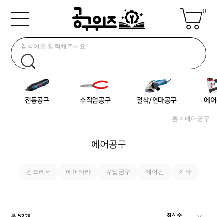
0
홈
에어공구
에어공구
컴프레서
에어타카
유압공구
에어건
기타
총
52
개