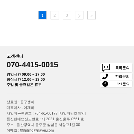
1
2
3
고객센터
070-4415-0015
톡톡문의
영업시간 09:00 ~ 17:00
전화문의
점심시간 12:00 ~ 13:00
1:1문의
주말 및 공휴일은 휴무
상호명 : 공구쟁이
대표이사 : 이재하
사업자등록번호 : 764-61-00177
[사업자번호확인]
통신판매업신고번호 : 제 2021-울산울주-0561 호
주소 : 울산광역시 울주군 삼남읍 서향교1길 30
이메일 :
09tjdrhd@naver.com