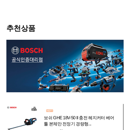
추천상품
보쉬 GHE 18V-50 II 충전 헤지커터 베어
툴 본체만 전정기 경량형...