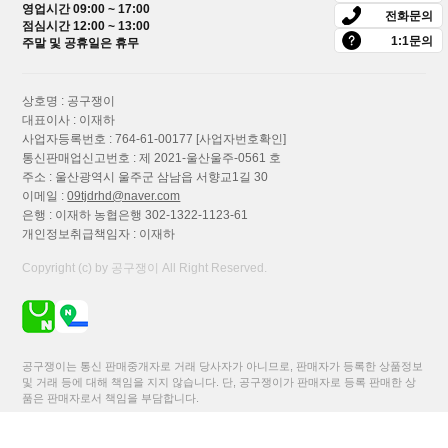
영업시간 09:00 ~ 17:00
브러시 세척건포함 호...
전화문의
점심시간 12:00 ~ 13:00
275,200원
1:1문의
주말 및 공휴일은 휴무
상호명 : 공구쟁이
보쉬 Universal Leaf Blower 18V-130 본체
대표이사 : 이재하
충전 낙엽 송풍기 블...
사업자등록번호 : 764-61-00177
[사업자번호확인]
통신판매업신고번호 : 제 2021-울산울주-0561 호
106,800원
주소 : 울산광역시 울주군 삼남읍 서향교1길 30
이메일 :
09tjdrhd@naver.com
은행 : 이재하 농협은행 302-1322-1123-61
보쉬 KEO 18V 충전 정원용톱 컷소 가지
개인정보취급책임자 : 이재하
치기 DIY절단 목재용날 포...
Copyright (c) by 공구쟁이 All Right Reserved.
121,000원
보쉬 Easy Hedge Cut 18V-45 충전 헤지커
공구쟁이는 통신 판매중개자로 거래 당사자가 아니므로, 판매자가 등록한 상품정보
터 본체만 양날 전정기...
및 거래 등에 대해 책임을 지지 않습니다. 단, 공구쟁이가 판매자로 등록 판매한 상
품은 판매자로서 책임을 부담합니다.
110,300원
이용약관
이용안내
개인정보처리방침