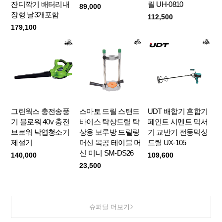
잔디깍기 배터리내
릴 UH-0810
89,000
장형 날3개포함
112,500
179,100
그린웍스 충전송풍
스마토 드릴 스탠드
UDT 배합기 혼합기
기 블로워 40v 충전
바이스 탁상드릴 탁
페인트 시멘트 믹서
브로워 낙엽청소기
상용 보루방 드릴링
기 교반기 전동믹싱
제설기
머신 목공 테이블 머
드릴 UX-105
신 미니 SM-DS26
140,000
109,600
23,500
슈퍼딜 더보기