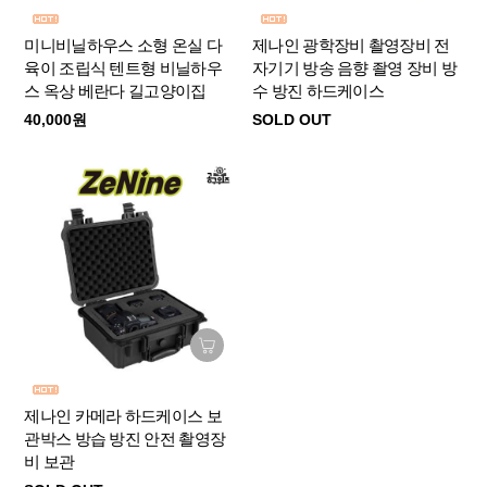
미니비닐하우스 소형 온실 다
제나인 광학장비 촬영장비 전
육이 조립식 텐트형 비닐하우
자기기 방송 음향 좔영 장비 방
스 옥상 베란다 길고양이집
수 방진 하드케이스
40,000원
SOLD OUT
제나인 카메라 하드케이스 보
관박스 방습 방진 안전 촬영장
비 보관