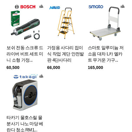
보쉬 전동 스크류 드
가정용 사다리 접이
스마토 알루미늄 저
라이버 비트 세트 미
식 작업 계단 안전발
소음 대차 L카 엘카
니 소형 가정...
판 4단사다리
트 무거운 가구...
60,500
66,000
165,000
타카기 물호스릴 물
분사기 나노 마당 베
란다 청소 RM1...