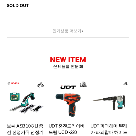
SOLD OUT
인기상품 더보기
보쉬 ASB 10.8 LI 충
UDT 충전드라이버
UDT 파괴해머 뿌레
전 전정가위 전정기
드릴 UCD -220
카 파괴함마 해머드