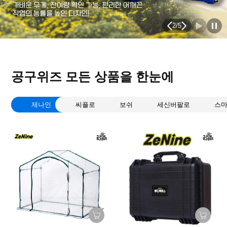
2
/
5
공구위즈 모든 상품을 한눈에
제나인
씨플로
보쉬
세신버팔로
스