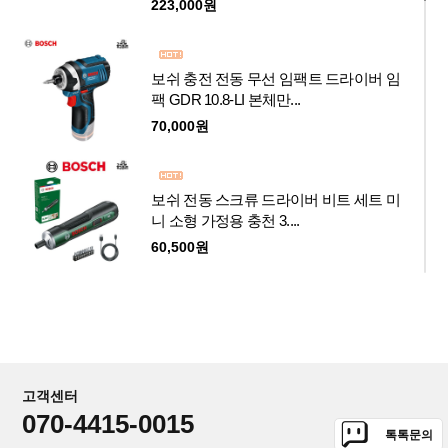
223,000원
보쉬 충전 전동 무선 임팩트 드라이버 임
팩 GDR 10.8-LI 본체만...
70,000원
보쉬 전동 스크류 드라이버 비트 세트 미
니 소형 가정용 충천 3....
60,500원
보쉬 무선 충전 잔디깍기 UniversalRotak
2x18v-37-550
4.0Ah 2개 잔디깍는기계
548,000원
고객센터
070-4415-0015
톡톡문의
보쉬 Fontus 18V 충전 세척기 본체 20bar