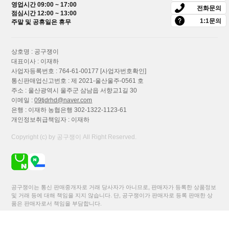
영업시간 09:00 ~ 17:00
브러시 세척건포함 호...
전화문의
점심시간 12:00 ~ 13:00
275,200원
1:1문의
주말 및 공휴일은 휴무
상호명 : 공구쟁이
보쉬 Universal Leaf Blower 18V-130 본체
대표이사 : 이재하
충전 낙엽 송풍기 블...
사업자등록번호 : 764-61-00177
[사업자번호확인]
통신판매업신고번호 : 제 2021-울산울주-0561 호
106,800원
주소 : 울산광역시 울주군 삼남읍 서향교1길 30
이메일 :
09tjdrhd@naver.com
은행 : 이재하 농협은행 302-1322-1123-61
보쉬 KEO 18V 충전 정원용톱 컷소 가지
개인정보취급책임자 : 이재하
치기 DIY절단 목재용날 포...
Copyright (c) by 공구쟁이 All Right Reserved.
121,000원
보쉬 Easy Hedge Cut 18V-45 충전 헤지커
공구쟁이는 통신 판매중개자로 거래 당사자가 아니므로, 판매자가 등록한 상품정보
터 본체만 양날 전정기...
및 거래 등에 대해 책임을 지지 않습니다. 단, 공구쟁이가 판매자로 등록 판매한 상
품은 판매자로서 책임을 부담합니다.
110,300원
이용약관
이용안내
개인정보처리방침