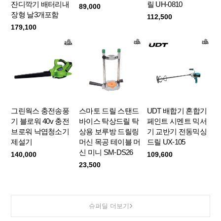
잔디깍기 배터리내
릴 UH-0810
89,000
장형 날3개포함
112,500
179,100
그린웍스 충전송풍
스마토 드릴 스탠드
UDT 배합기 혼합기
기 블로워 40v 충전
바이스 탁상드릴 탁
페인트 시멘트 믹서
브로워 낙엽청소기
상용 보루방 드릴링
기 교반기 전동믹싱
제설기
머신 목공 테이블 머
드릴 UX-105
신 미니 SM-DS26
140,000
109,600
23,500
슈퍼딜 더보기