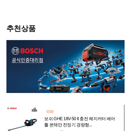
추천상품
보쉬 GHE 18V-50 II 충전 헤지커터 베어
툴 본체만 전정기 경량형...