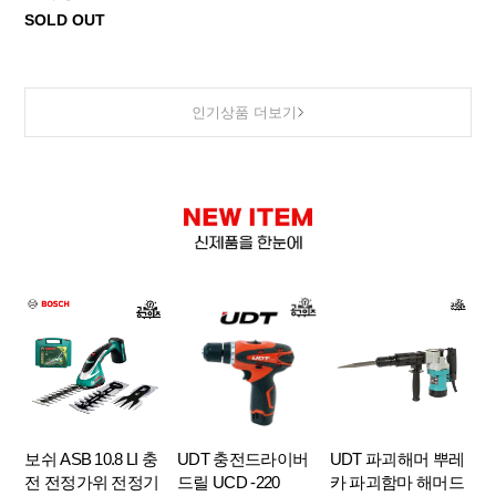
SOLD OUT
인기상품 더보기
보쉬 ASB 10.8 LI 충
UDT 충전드라이버
UDT 파괴해머 뿌레
전 전정가위 전정기
드릴 UCD -220
카 파괴함마 해머드