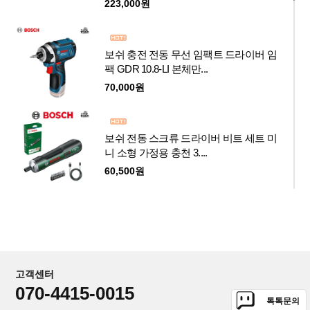
223,000원
보쉬 충전 전동 무선 임팩트 드라이버 임
팩 GDR 10.8-LI 본체만...
70,000원
보쉬 전동 스크류 드라이버 비트 세트 미
니 소형 가정용 충천 3....
60,500원
보쉬 무선 충전 잔디깍기 UniversalRotak
2x18v-37-550
4.0Ah 2개 잔디깍는기계
548,000원
고객센터
070-4415-0015
톡톡문의
보쉬 Fontus 18V 충전 세척기 본체 20bar