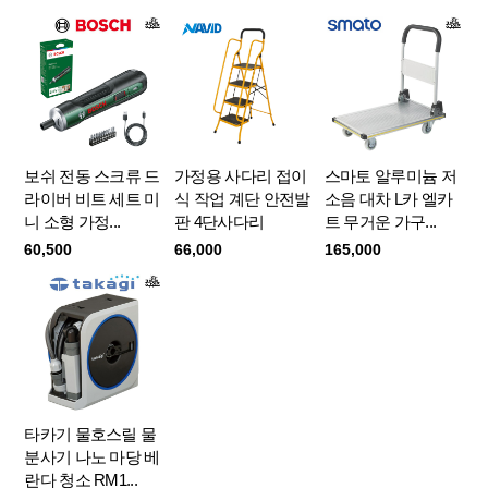
보쉬 전동 스크류 드
가정용 사다리 접이
스마토 알루미늄 저
라이버 비트 세트 미
식 작업 계단 안전발
소음 대차 L카 엘카
니 소형 가정...
판 4단사다리
트 무거운 가구...
60,500
66,000
165,000
타카기 물호스릴 물
분사기 나노 마당 베
란다 청소 RM1...