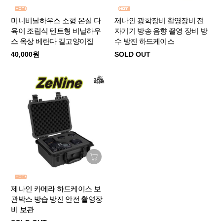
미니비닐하우스 소형 온실 다
제나인 광학장비 촬영장비 전
육이 조립식 텐트형 비닐하우
자기기 방송 음향 좔영 장비 방
스 옥상 베란다 길고양이집
수 방진 하드케이스
40,000원
SOLD OUT
제나인 카메라 하드케이스 보
관박스 방습 방진 안전 촬영장
비 보관