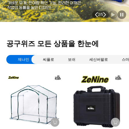
2
/
5
공구위즈 모든 상품을 한눈에
제나인
씨플로
보쉬
세신버팔로
스